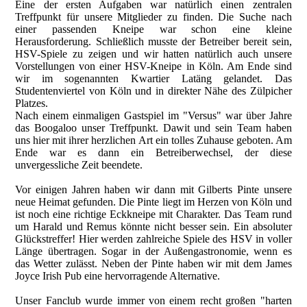
Eine der ersten Aufgaben war natürlich einen zentralen
Treffpunkt für unsere Mitglieder zu finden. Die Suche nach
einer passenden Kneipe war schon eine kleine
Herausforderung. Schließlich musste der Betreiber bereit sein,
HSV-Spiele zu zeigen und wir hatten natürlich auch unsere
Vorstellungen von einer HSV-Kneipe in Köln. Am Ende sind
wir im sogenannten Kwartier Latäng gelandet. Das
Studentenviertel von Köln und in direkter Nähe des Zülpicher
Platzes.
Nach einem einmaligen Gastspiel im "Versus" war über Jahre
das Boogaloo unser Treffpunkt. Dawit und sein Team haben
uns hier mit ihrer herzlichen Art ein tolles Zuhause geboten. Am
Ende war es dann ein Betreiberwechsel, der diese
unvergessliche Zeit beendete.
Vor einigen Jahren haben wir dann mit Gilberts Pinte unsere
neue Heimat gefunden. Die Pinte liegt im Herzen von Köln und
ist noch eine richtige Eckkneipe mit Charakter. Das Team rund
um Harald und Remus könnte nicht besser sein. Ein absoluter
Glückstreffer! Hier werden zahlreiche Spiele des HSV in voller
Länge übertragen. Sogar in der Außengastronomie, wenn es
das Wetter zulässt. Neben der Pinte haben wir mit dem James
Joyce Irish Pub eine hervorragende Alternative.
Unser Fanclub wurde immer von einem recht großen "harten